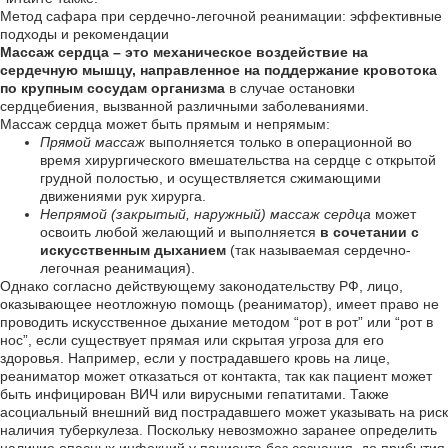
Метод сафара при сердечно-легочной реанимации: эффективные
подходы и рекомендации
Массаж сердца – это механическое воздействие на
сердечную мышцу, направленное на поддержание кровотока
по крупным сосудам организма
в случае остановки
сердцебиения, вызванной различными заболеваниями.
Массаж сердца может быть прямым и непрямым:
Прямой массаж
выполняется только в операционной во
время хирургического вмешательства на сердце с открытой
грудной полостью, и осуществляется сжимающими
движениями рук хирурга.
Непрямой (закрытый, наружный) массаж сердца
может
освоить любой желающий и выполняется
в сочетании с
искусственным дыханием
(так называемая сердечно-
легочная реанимация).
Однако согласно действующему законодательству РФ, лицо,
оказывающее неотложную помощь (реаниматор), имеет право не
проводить искусственное дыхание методом “рот в рот” или “рот в
нос”, если существует прямая или скрытая угроза для его
здоровья. Например, если у пострадавшего кровь на лице,
реаниматор может отказаться от контакта, так как пациент может
быть инфицирован ВИЧ или вирусными гепатитами. Также
асоциальный внешний вид пострадавшего может указывать на риск
наличия туберкулеза. Поскольку невозможно заранее определить