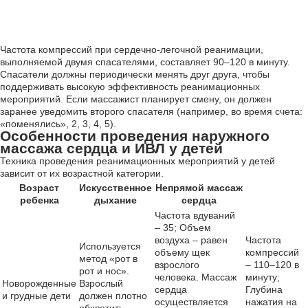
Частота компрессий при сердечно-легочной реанимации,
выполняемой двумя спасателями, составляет 90–120 в минуту.
Спасатели должны периодически менять друг друга, чтобы
поддерживать высокую эффективность реанимационных
мероприятий. Если массажист планирует смену, он должен
заранее уведомить второго спасателя (например, во время счета:
«поменялись», 2, 3, 4, 5).
Особенности проведения наружного
массажа сердца и ИВЛ у детей
Техника проведения реанимационных мероприятий у детей
зависит от их возрастной категории.
Возраст
Искусственное
Непрямой массаж
ребенка
дыхание
сердца
Частота вдуваний
– 35; Объем
воздуха – равен
Частота
Используется
объему щек
компрессий
метод «рот в
взрослого
– 110–120 в
рот и нос».
человека. Массаж
минуту;
Новорожденные
Взрослый
сердца
Глубина
и грудные дети
должен плотно
осуществляется
нажатия на