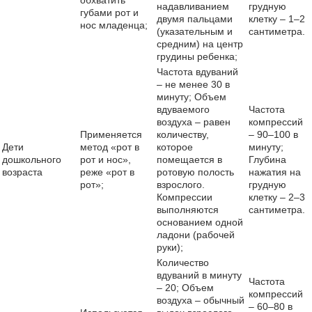
обхватить
надавливанием
грудную
губами рот и
двумя пальцами
клетку – 1–2
нос младенца;
(указательным и
сантиметра.
средним) на центр
грудины ребенка;
Частота вдуваний
– не менее 30 в
минуту; Объем
вдуваемого
Частота
воздуха – равен
компрессий
Применяется
количеству,
– 90–100 в
Дети
метод «рот в
которое
минуту;
дошкольного
рот и нос»,
помещается в
Глубина
возраста
реже «рот в
ротовую полость
нажатия на
рот»;
взрослого.
грудную
Компрессии
клетку – 2–3
выполняются
сантиметра.
основанием одной
ладони (рабочей
руки);
Количество
вдуваний в минуту
Частота
– 20; Объем
компрессий
воздуха – обычный
– 60–80 в