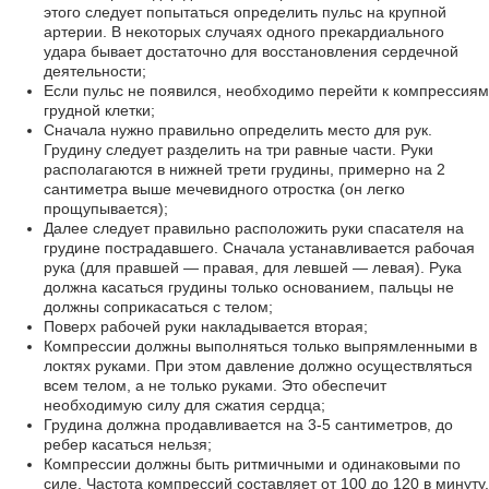
этого следует попытаться определить пульс на крупной
артерии. В некоторых случаях одного прекардиального
удара бывает достаточно для восстановления сердечной
деятельности;
Если пульс не появился, необходимо перейти к компрессиям
грудной клетки;
Сначала нужно правильно определить место для рук.
Грудину следует разделить на три равные части. Руки
располагаются в нижней трети грудины, примерно на 2
сантиметра выше мечевидного отростка (он легко
прощупывается);
Далее следует правильно расположить руки спасателя на
грудине пострадавшего. Сначала устанавливается рабочая
рука (для правшей — правая, для левшей — левая). Рука
должна касаться грудины только основанием, пальцы не
должны соприкасаться с телом;
Поверх рабочей руки накладывается вторая;
Компрессии должны выполняться только выпрямленными в
локтях руками. При этом давление должно осуществляться
всем телом, а не только руками. Это обеспечит
необходимую силу для сжатия сердца;
Грудина должна продавливается на 3-5 сантиметров, до
ребер касаться нельзя;
Компрессии должны быть ритмичными и одинаковыми по
силе. Частота компрессий составляет от 100 до 120 в минуту.