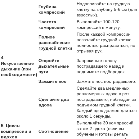
Надавливайте на грудную
Глубина
клетку на глубину 5-6 см (для
компрессий
взрослых).
Частота
Выполняйте 100-120
компрессий
компрессий в минуту.
После каждой компрессии
Полное
позволяйте грудной клетке
расслабление
полностью расправиться, не
грудной клетки
отрывая рук.
4.
Откройте
Запрокиньте голову
Искусственное
дыхательные
пострадавшего назад и
дыхание (при
пути
поднимите подбородок.
необходимости)
Зажмите нос
Зажмите нос пострадавшего.
Сделайте два медленных,
равномерных вдоха в рот
Сделайте два
пострадавшего, наблюдая за
вдоха
подъемом грудной клетки.
Каждый вдох должен длиться
около 1 секунды.
Выполняйте 30 компрессий,
5. Циклы
затем 2 вдоха (если вы
компрессий и
Соотношение
обучены и готовы делать
вдохов