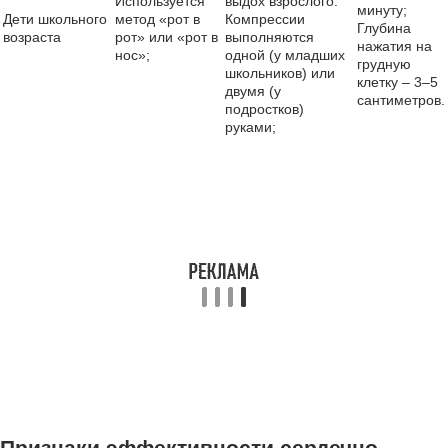
Используется
выдох взрослого.
минуту;
Дети школьного
метод «рот в
Компрессии
Глубина
возраста
рот» или «рот в
выполняются
нажатия на
нос»;
одной (у младших
грудную
школьников) или
клетку – 3–5
двумя (у
сантиметров.
подростков)
руками;
Признаки эффективности сердечно-