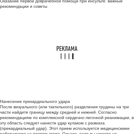
Оказание первой доврачебной помощи при инсульте: важные
рекомендации и советы
Нанесение прекардиального удара
После визуального (или тактильного) разделения грудины на три
части найдите границу между средней и нижней. Согласно
рекомендациям по комплексной сердечно-легочной реанимации, в
эту область следует нанести удар кулаком с размаха
(прекардиальный удар). Этот прием используется медицинскими
работниками на первом этапе. Однако, если вы никогда не