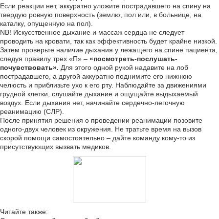
Если реакции нет, аккуратно уложите пострадавшего на спину на
твердую ровную поверхность (землю, пол или, в больнице, на
каталку, опущенную на пол).
NB! Искусственное дыхание и массаж сердца не следует
проводить на кровати, так как эффективность будет крайне низкой.
Затем проверьте наличие дыхания у лежащего на спине пациента,
следуя правилу трех «П» –
«посмотреть-послушать-
почувствовать».
Для этого одной рукой надавите на лоб
пострадавшего, а другой аккуратно поднимите его нижнюю
челюсть и приблизьте ухо к его рту. Наблюдайте за движениями
грудной клетки, слушайте дыхание и ощущайте выдыхаемый
воздух. Если дыхания нет, начинайте сердечно-легочную
реанимацию (СЛР).
После принятия решения о проведении реанимации позовите
одного-двух человек из окружения. Не тратьте время на вызов
скорой помощи самостоятельно – дайте команду кому-то из
присутствующих вызвать медиков.
Читайте также: