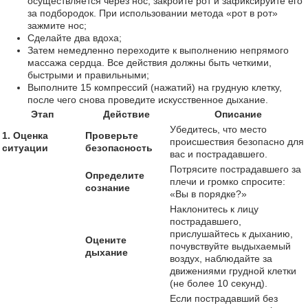
осуществляется через нос, закройте рот и зафиксируйте его
за подбородок. При использовании метода «рот в рот»
зажмите нос;
Сделайте два вдоха;
Затем немедленно переходите к выполнению непрямого
массажа сердца. Все действия должны быть четкими,
быстрыми и правильными;
Выполните 15 компрессий (нажатий) на грудную клетку,
после чего снова проведите искусственное дыхание.
Этап
Действие
Описание
Убедитесь, что место
1. Оценка
Проверьте
происшествия безопасно для
ситуации
безопасность
вас и пострадавшего.
Потрясите пострадавшего за
Определите
плечи и громко спросите:
сознание
«Вы в порядке?»
Наклонитесь к лицу
пострадавшего,
прислушайтесь к дыханию,
Оцените
почувствуйте выдыхаемый
дыхание
воздух, наблюдайте за
движениями грудной клетки
(не более 10 секунд).
Если пострадавший без