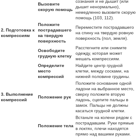
сознания и не дышит (или
Вызовите
дышит ненормально),
скорую помощь
немедленно вызовите скорую
помощь (103, 112).
Положите
Переместите пострадавшего
2. Подготовка к
пострадавшего
на спину на твердую ровную
компрессиям
на твердую
поверхность (пол, земля).
поверхность
Расстегните или снимите
Освободите
одежду, которая может
грудную клетку
мешать компрессиям.
Определите
Найдите центр грудной
место
клетки, между сосками, на
компрессий
нижней половине грудины.
Положите основание одной
ладони на выбранное место,
3. Выполнение
сверху положите вторую
Положение рук
компрессий
ладонь, сцепите пальцы в
замок. Пальцы не должны
касаться грудной клетки.
Встаньте на колени рядом с
пострадавшим. Руки прямые
Положение тела
в локтях, плечи находятся
прямо над вашими руками.