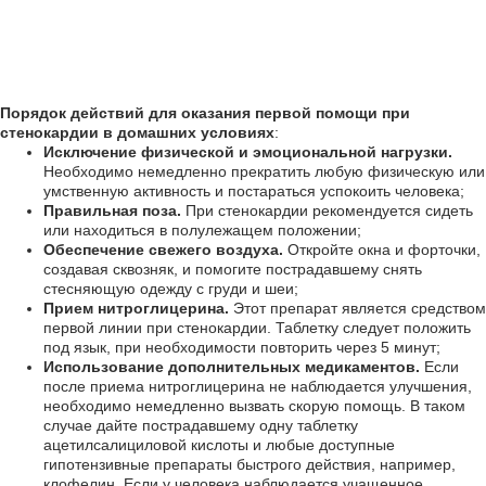
Порядок действий для оказания первой помощи при
стенокардии в домашних условиях
:
Исключение физической и эмоциональной нагрузки.
Необходимо немедленно прекратить любую физическую или
умственную активность и постараться успокоить человека;
Правильная поза.
При стенокардии рекомендуется сидеть
или находиться в полулежащем положении;
Обеспечение свежего воздуха.
Откройте окна и форточки,
создавая сквозняк, и помогите пострадавшему снять
стесняющую одежду с груди и шеи;
Прием нитроглицерина.
Этот препарат является средством
первой линии при стенокардии. Таблетку следует положить
под язык, при необходимости повторить через 5 минут;
Использование дополнительных медикаментов.
Если
после приема нитроглицерина не наблюдается улучшения,
необходимо немедленно вызвать скорую помощь. В таком
случае дайте пострадавшему одну таблетку
ацетилсалициловой кислоты и любые доступные
гипотензивные препараты быстрого действия, например,
клофелин. Если у человека наблюдается учащенное