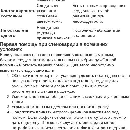
Следить за
Быть готовым к проведению
Контролировать
дыханием,
сердечно-легочной
состояние
сознанием,
реанимации при
цветом кожи.
необходимости.
Находиться
Не оставлять
Постоянно наблюдать за
рядом до
одного
состоянием.
приезда медиков.
Первая помощь при стенокардии в домашних
условиях
Если у человека внезапно появились указанные симптомы,
близким следует незамедлительно вызвать бригаду «Скорой
помощи» и оказать первую помощь. Для этого необходимо
выполнить следующие шаги:
Обеспечить комфортные условия: уложить пострадавшего на
ровную поверхность, подложив под голову подушку или
валик; открыть окно и дверь в помещении, а также
расстегнуть пуговицы на одежде.
Успокоить человека, общаясь с ним спокойным и уверенным
тоном.
Укрыть ноги теплым одеялом или положить грелку.
Предложить принять нитроглицерин, разместив его под
языком. Если эффект от одной таблетки отсутствует, можно
дать еще одну. В тяжелых случаях стенокардии может
потребоваться прием нескольких таблеток нитроглицерина.