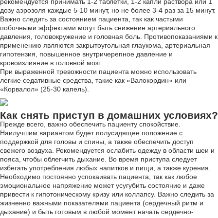
рекомендуется принимать 1-2 таблетки, 1-2 капли раствора или 1
дозу аэрозоля каждые 5-10 минут, но не более 3-4 раз за 15 минут.
Важно следить за состоянием пациента, так как частыми
побочными эффектами могут быть снижение артериального
давления, головокружение и головная боль. Противопоказаниями к
применению являются закрытоугольная глаукома, артериальная
гипотензия, повышенное внутричерепное давление и
кровоизлияние в головной мозг.
При выраженной тревожности пациента можно использовать
легкие седативные средства, такие как «Валокордин» или
«Корвалол» (25-30 капель).
Как снять приступ в домашних условиях?
Прежде всего, важно обеспечить пациенту спокойствие.
Наилучшим вариантом будет полусидящее положение с
поддержкой для головы и спины, а также обеспечить доступ
свежего воздуха. Рекомендуется ослабить одежду в области шеи и
пояса, чтобы облегчить дыхание. Во время приступа следует
избегать употребления любых напитков и пищи, а также курения.
Необходимо постоянно успокаивать пациента, так как любое
эмоциональное напряжение может усугубить состояние и даже
привести к гипотоническому кризу или коллапсу. Важно следить за
жизненно важными показателями пациента (сердечный ритм и
дыхание) и быть готовым в любой момент начать сердечно-