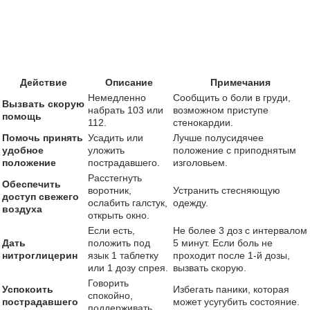
Действие
Описание
Примечания
Немедленно
Сообщить о боли в груди,
Вызвать скорую
набрать 103 или
возможном приступе
помощь
112.
стенокардии.
Помочь принять
Усадить или
Лучше полусидячее
удобное
уложить
положение с приподнятым
положение
пострадавшего.
изголовьем.
Расстегнуть
Обеспечить
воротник,
Устранить стесняющую
доступ свежего
ослабить галстук,
одежду.
воздуха
открыть окно.
Если есть,
Не более 3 доз с интервалом
Дать
положить под
5 минут. Если боль не
нитроглицерин
язык 1 таблетку
проходит после 1-й дозы,
или 1 дозу спрея.
вызвать скорую.
Говорить
Успокоить
Избегать паники, которая
спокойно,
пострадавшего
может усугубить состояние.
поддерживать.