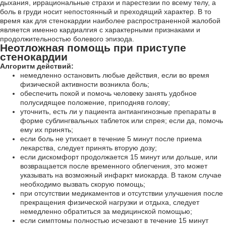
дыхания, иррациональные страхи и парестезии по всему телу, а
боль в груди носит непостоянный и преходящий характер. В то
время как для стенокардии наиболее распространенной жалобой
является именно кардиалгия с характерными признаками и
продолжительностью болевого эпизода.
Неотложная помощь при приступе
стенокардии
Алгоритм действий:
немедленно остановить любые действия, если во время
физической активности возникла боль;
обеспечить покой и помочь человеку занять удобное
полусидящее положение, приподняв голову;
уточнить, есть ли у пациента антиангинозные препараты в
форме сублингвальных таблеток или спрея; если да, помочь
ему их принять;
если боль не утихает в течение 5 минут после приема
лекарства, следует принять вторую дозу;
если дискомфорт продолжается 15 минут или дольше, или
возвращается после временного облегчения, это может
указывать на возможный инфаркт миокарда. В таком случае
необходимо вызвать скорую помощь;
при отсутствии медикаментов и отсутствии улучшения после
прекращения физической нагрузки и отдыха, следует
немедленно обратиться за медицинской помощью;
если симптомы полностью исчезают в течение 15 минут