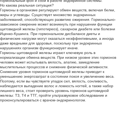
гормональный фон и сбои в работе эндокринной системы.
Но какова реальная ситуация?
Гормоны в организме регулируют обмен веществ, включая белки,
жиры и углеводы. Существует множество эндокринных
заболеваний, способствующих развитию ожирения. Гормонально-
зависимое ожирение может возникнуть при нарушении функции
щитовидной железы (гипотиреоз), сахарном диабете или болезни
Иценко-Кушинга. При гормональном дисбалансе диеты и
физические нагрузки могут оказаться неэффективными, а иногда
даже вредными для здоровья, поскольку при эндокринных
нарушениях организм функционирует иначе.
Гормоны щитовидной железы играют ключевую роль в
нормализации обмена веществ. При низком уровне этих гормонов
человек может испытывать вялость, апатию, замедление
мыслительных процессов и снижение физической активности.
Снижение уровня гормонов щитовидной железы приводит к
уменьшению энергозатрат в состоянии покоя и увеличению веса.
Поэтому, если вы чувствуете упадок сил, вялость, сонливость,
наблюдается выпадение волос и ломкость ногтей, а также набор
лишнего веса, стоит проверить уровень гормонов щитовидной
железы: Т3, Т4 и ТТГ, пройти ультразвуковое обследование и
проконсультироваться с врачом-эндокринологом.