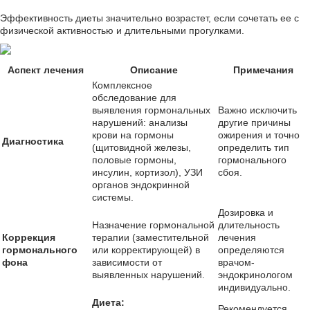
Эффективность диеты значительно возрастет, если сочетать ее с
физической активностью и длительными прогулками.
Аспект лечения
Описание
Примечания
Комплексное
обследование для
выявления гормональных
Важно исключить
нарушений: анализы
другие причины
крови на гормоны
ожирения и точно
Диагностика
(щитовидной железы,
определить тип
половые гормоны,
гормонального
инсулин, кортизол), УЗИ
сбоя.
органов эндокринной
системы.
Дозировка и
Назначение гормональной
длительность
Коррекция
терапии (заместительной
лечения
гормонального
или корректирующей) в
определяются
фона
зависимости от
врачом-
выявленных нарушений.
эндокринологом
индивидуально.
Диета:
Рекомендуется