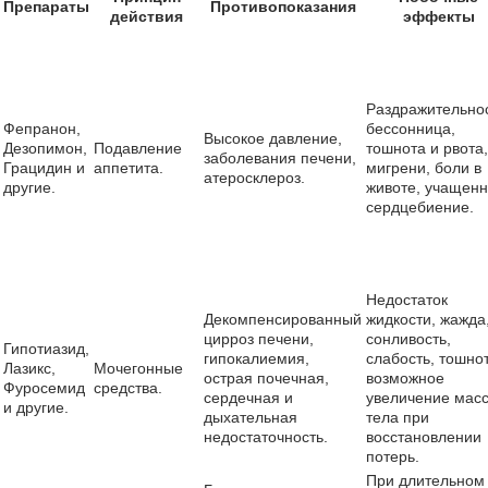
Препараты
Противопоказания
действия
эффекты
Раздражительнос
Фепранон,
бессонница,
Высокое давление,
Дезопимон,
Подавление
тошнота и рвота,
заболевания печени,
Грацидин и
аппетита.
мигрени, боли в
атеросклероз.
другие.
животе, учащен
сердцебиение.
Недостаток
Декомпенсированный
жидкости, жажда
цирроз печени,
сонливость,
Гипотиазид,
гипокалиемия,
слабость, тошнот
Лазикс,
Мочегонные
острая почечная,
возможное
Фуросемид
средства.
сердечная и
увеличение мас
и другие.
дыхательная
тела при
недостаточность.
восстановлении
потерь.
При длительном