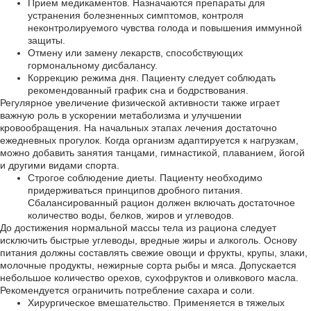
Прием медикаментов. Назначаются препараты для
устранения болезненных симптомов, контроля
неконтролируемого чувства голода и повышения иммунной
защиты.
Отмену или замену лекарств, способствующих
гормональному дисбалансу.
Коррекцию режима дня. Пациенту следует соблюдать
рекомендованный график сна и бодрствования.
Регулярное увеличение физической активности также играет
важную роль в ускорении метаболизма и улучшении
кровообращения. На начальных этапах лечения достаточно
ежедневных прогулок. Когда организм адаптируется к нагрузкам,
можно добавить занятия танцами, гимнастикой, плаванием, йогой
и другими видами спорта.
Строгое соблюдение диеты. Пациенту необходимо
придерживаться принципов дробного питания.
Сбалансированный рацион должен включать достаточное
количество воды, белков, жиров и углеводов.
До достижения нормальной массы тела из рациона следует
исключить быстрые углеводы, вредные жиры и алкоголь. Основу
питания должны составлять свежие овощи и фрукты, крупы, злаки,
молочные продукты, нежирные сорта рыбы и мяса. Допускается
небольшое количество орехов, сухофруктов и оливкового масла.
Рекомендуется ограничить потребление сахара и соли.
Хирургическое вмешательство. Применяется в тяжелых