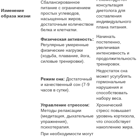
Сбалансированное
консультация
питание с ограничением
Изменение
диетолога для
простых углеводов,
образа жизни
составления
насыщенных жиров,
индивидуального
достаточным количеством
плана питания.
белка и клетчатки.
Начинать
Физическая активность:
постепенно,
Регулярные умеренные
увеличивая
физические нагрузки
интенсивность и
(ходьба, плавание, йога,
продолжительность
силовые тренировки).
тренировок.
Недостаток сна
может усугублять
Режим сна:
Достаточный
гормональные
и качественный сон (7-9
нарушения и
часов в сутки).
способствовать
набору веса.
Управление стрессом:
Хронический
Методы релаксации
стресс повышает
(медитация, дыхательные
уровень кортизола,
упражнения),
что способствует
психотерапия.
накоплению жира.
При необходимости могут