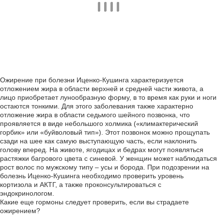
Ожирение при болезни Иценко-Кушинга характеризуется
отложением жира в области верхней и средней части живота, а
лицо приобретает лунообразную форму, в то время как руки и ноги
остаются тонкими. Для этого заболевания также характерно
отложение жира в области седьмого шейного позвонка, что
проявляется в виде небольшого холмика («климактерический
горбик» или «буйволовый тип»). Этот позвонок можно прощупать
сзади на шее как самую выступающую часть, если наклонить
голову вперед. На животе, ягодицах и бедрах могут появляться
растяжки багрового цвета с синевой. У женщин может наблюдаться
рост волос по мужскому типу – усы и борода. При подозрении на
болезнь Иценко-Кушинга необходимо проверить уровень
кортизола и АКТГ, а также проконсультироваться с
эндокринологом.
Какие еще гормоны следует проверить, если вы страдаете
ожирением?