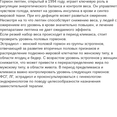
Гормон лептин, открытый в 1994 году, играет ключевую роль в
регуляции энергетического баланса и контроля веса. Он управляет
чувством голода, влияет на уровень инсулина в крови и синтез
жировой ткани. При его дефиците может развиться ожирение.
Несмотря на то что лептин способствует снижению веса, у людей с
ожирением его уровень в крови значительно повышен, и лечение
препаратами лептина не дает ожидаемого эффекта.
Если резкий набор веса происходит в период климакса, стоит
проверить уровень половых гормонов.
Эстрадиол – женский половой гормон из группы эстрогенов,
отвечающий за развитие вторичных половых признаков и
распределение подкожно-жировой клетчатки по женскому типу, в
области ягодиц и бедер. С возрастом уровень эстрогенов у женщин
снижается, что может привести к перераспределению жира по
мужскому типу, в области живота. В период предклимакса и
климакса важно контролировать уровень следующих гормонов:
ФСГ, ЛГ, эстрадиол и проконсультироваться с гинекологом-
эндокринологом по поводу целесообразности назначения
заместительной терапии.