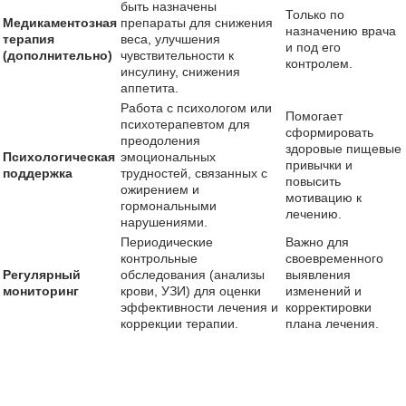
быть назначены
Только по
Медикаментозная
препараты для снижения
назначению врача
терапия
веса, улучшения
и под его
(дополнительно)
чувствительности к
контролем.
инсулину, снижения
аппетита.
Работа с психологом или
Помогает
психотерапевтом для
сформировать
преодоления
здоровые пищевые
Психологическая
эмоциональных
привычки и
поддержка
трудностей, связанных с
повысить
ожирением и
мотивацию к
гормональными
лечению.
нарушениями.
Периодические
Важно для
контрольные
своевременного
Регулярный
обследования (анализы
выявления
мониторинг
крови, УЗИ) для оценки
изменений и
эффективности лечения и
корректировки
коррекции терапии.
плана лечения.