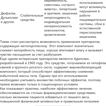
Беременность,
использовании
симптомы «острого
могут возникнуть
живота», гипертония
нарушения в
Дюфалак,
и аритмия, кишечная
Слабительные
работе
Дульколакс
непроходимость,
средства.
пищеварительно
и другие.
индивидуальная
системы, сбои в
непереносимость
естественной
компонентов,
перистальтике
кровотечения.
кишечника.
Также стоит рассмотреть возможность применения препаратов,
содержащих метилцеллюлозу. Этот компонент значительно
снижает калорийность пищи, хорошо впитывает влагу и вызывает
чувство насыщения за счет разбухания.
Еще одним интересным препаратом является Адипозин,
разработанный в 1965 году. Это средство, получаемое из гипофиза
свиней и крупного рогатого скота, содержит жиромобилизующий
компонент, который способствует эффективному снижению
избыточной массы тела. Однако при его использовании
необходимо учитывать множество побочных эффектов, поэтому
прием возможен только в стационарных условиях.
Как показывает практика, наиболее эффективное лечение
обеспечивается не столько фармацевтическими средствами,
сколько желанием пациента избавиться от лишнего веса,
повышенной физической активностью и правильным питанием.