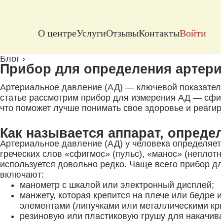
О центре
Услуги
Отзывы
Контакты
Войти
Блог
›
Прибор для определения артер
Артериальное давление (АД) — ключевой показатель
статье рассмотрим прибор для измерения АД — сфигм
что поможет лучше понимать свое здоровье и реагир
Как называется аппарат, опред
Артериальное давление (АД) у человека определяет
греческих слов «сфигмос» (пульс), «манос» (неплот
используется довольно редко. Чаще всего прибор д
включают:
манометр с шкалой или электронный дисплей;
манжету, которая крепится на плече или бедре
элементами (липучками или металлическими кр
резиновую или пластиковую грушу для накачив