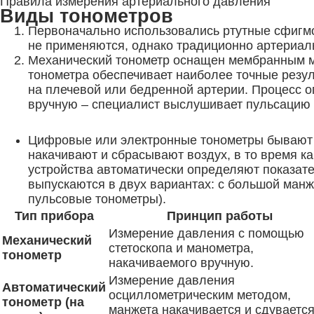
Правила измерения артериального давления
Виды тонометров
Первоначально использовались ртутные сфигмо
не применяются, однако традиционно артериал
Механический тонометр оснащен мембранным м
тонометра обеспечивает наиболее точные резул
на плечевой или бедренной артерии. Процесс о
вручную – специалист выслушивает пульсацию 
Цифровые или электронные тонометры бывают д
накачивают и сбрасывают воздух, в то время к
устройства автоматически определяют показат
выпускаются в двух вариантах: с большой манж
пульсовые тонометры).
Тип прибора
Принцип работы
Измерение давления с помощью
Механический
стетоскопа и манометра,
тонометр
накачиваемого вручную.
Измерение давления
Автоматический
осциллометрическим методом,
тонометр (на
манжета накачивается и сдуваетс