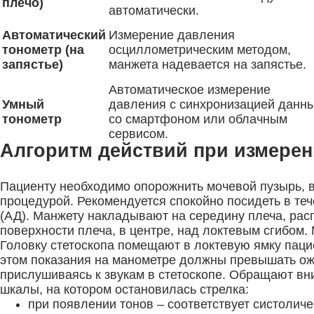
плечо)
автоматически.
Автоматический
Измерение давления
тонометр (на
осциллометрическим методом,
запястье)
манжета надевается на запястье.
Автоматическое измерение
Умный
давления с синхронизацией данн
тонометр
со смартфоном или облачным
сервисом.
Алгоритм действий при измере
Пациенту необходимо опорожнить мочевой пузырь, 
процедурой. Рекомендуется спокойно посидеть в те
(АД). Манжету накладывают на середину плеча, рас
поверхности плеча, в центре, над локтевым сгибом.
Головку стетоскопа помещают в локтевую ямку паци
этом показания на манометре должны превышать ож
прислушиваясь к звукам в стетоскопе. Обращают вн
шкалы, на котором остановилась стрелка:
при появлении тонов – соответствует систолич