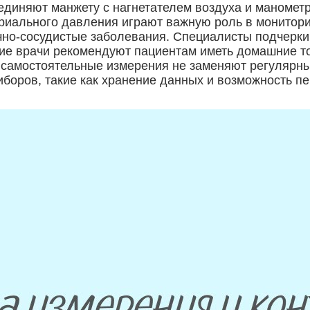
единяют манжету с нагнетателем воздуха и маномет
риального давления играют важную роль в монитори
но-сосудистые заболевания. Специалисты подчеркива
гие врачи рекомендуют пациентам иметь домашние т
 самостоятельные измерения не заменяют регулярные
оров, такие как хранение данных и возможность пе