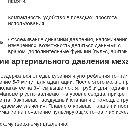
памяти.
Компактность, удобство в поездках, простота
использования.
Отслеживание динамики давления, напоминания
ых
измерениях, возможность делиться данными с
врачом, дополнительные функции (пульс, аритми
нии артериального давления ме
воздержаться от еды, курения и употребления тони
чение 5-7 минут для адаптации. После этого можно 
полагая ее на 3-4 см выше локтя; трубки для подач
 Манометр устанавливают на уровне сердца, прикрепи
ента. Закрывают воздушный клапан и с помощью гру
идаемые значения. Плавно открывают клапан и пост
имание на появление пульсирующих тонов и их исче
ескому (верхнему) давлению;