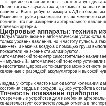
при исчезновении тонов – соответствует диаст
После того как звуки затихли, открывают клапан и 
пациента. Если требуется измерить АД на бедре, ис
Резиновые трубки располагают выше коленного сгиб
помнить, что при измерении артериального давления
плечевой артерии.
Цифровые аппараты: техника и
Полуавтоматические и автоматические устройства д
только уровень давления, но и частоту пульса, а т
манжеты и накачка воздуха с помощью груши выполн
показатели на экране стабилизируются.
Автоматический тонометр самостоятельно накачивае
«Напульсный» автоматический тонометр устанавливае
недостаткам цифровых тонометров можно отнести воз
связанные с разрядкой аккумуляторов и высокой чу
Людям, у которых часто наблюдаются колебания дав
состояния сердца и сосудов. Выбор устройства оста
Точность показаний приборов
Современные устройства для измерения артериально
свидетельствует соответствующая отметка в паспорт