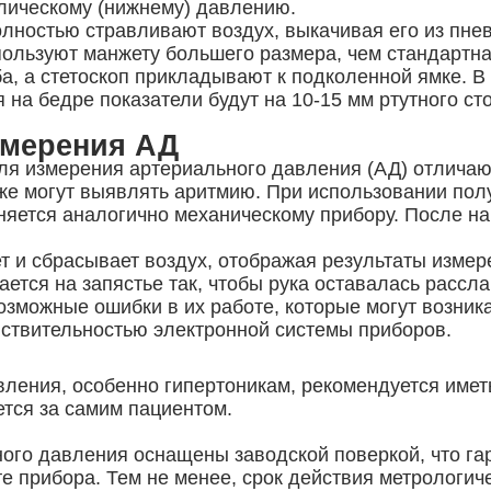
олическому (нижнему) давлению.
полностью стравливают воздух, выкачивая его из пн
пользуют манжету большего размера, чем стандартна
а, а стетоскоп прикладывают к подколенной ямке. В
 на бедре показатели будут на 10-15 мм ртутного с
змерения АД
ля измерения артериального давления (АД) отличаю
акже могут выявлять аритмию. При использовании по
яется аналогично механическому прибору. После на
т и сбрасывает воздух, отображая результаты измер
тся на запястье так, чтобы рука оставалась рассла
можные ошибки в их работе, которые могут возникат
вствительностью электронной системы приборов.
ления, особенно гипертоникам, рекомендуется имет
ется за самим пациентом.
го давления оснащены заводской поверкой, что гара
е прибора. Тем не менее, срок действия метрологич