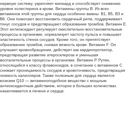
нервную систему, укрепляет миокард и способствует снижению
уровня холестерина в крови. Витамины группы В. Из всех
витаминов этой группы для сердца особенно важны: В1, В5, В3 и
В6. Они помогают восстановить сердечный ритм, поддерживают
тонус сосудов и предотвращают образование тромбов. Витамин Е.
Этот антиоксидант регулирует окислительно-восстановительные
процессы в организме, нормализует частоту пульса и повышает
эластичность стенок сосудов. Кроме того, он препятствует
образованию тромбов, снижая вязкость крови. Витамин F. Он
улучшает кровообращение, действует как кардиопротектор,
предотвращая развитие атеросклероза и уменьшая
воспалительные процессы в организме. Витамин Р. Рутин,
относящийся к классу флавоноидов, в сочетании с витамином С
снижает проницаемость сосудов и кровоточивость, предотвращая
ломкость капилляров. Также полезным для сердца является
коэнзим Q10 — витаминоподобное вещество с мощным
антиоксидантным действием, которое в больших количествах
накапливается в печени и сердце.