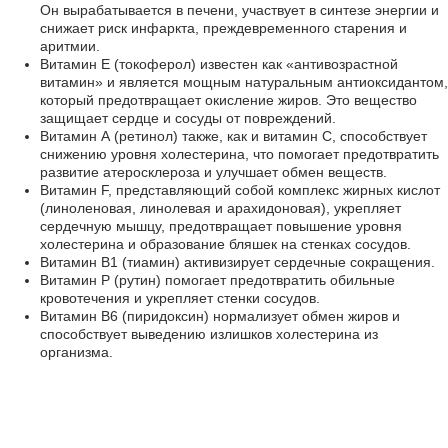
Он вырабатывается в печени, участвует в синтезе энергии и
снижает риск инфаркта, преждевременного старения и
аритмии.
Витамин Е (токоферол) известен как «антивозрастной
витамин» и является мощным натуральным антиоксидантом,
который предотвращает окисление жиров. Это вещество
защищает сердце и сосуды от повреждений.
Витамин А (ретинол) также, как и витамин С, способствует
снижению уровня холестерина, что помогает предотвратить
развитие атеросклероза и улучшает обмен веществ.
Витамин F, представляющий собой комплекс жирных кислот
(линоленовая, линолевая и арахидоновая), укрепляет
сердечную мышцу, предотвращает повышение уровня
холестерина и образование бляшек на стенках сосудов.
Витамин В1 (тиамин) активизирует сердечные сокращения.
Витамин Р (рутин) помогает предотвратить обильные
кровотечения и укрепляет стенки сосудов.
Витамин В6 (пиридоксин) нормализует обмен жиров и
способствует выведению излишков холестерина из
организма.