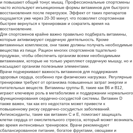
и повышают общий тонус мышц. Профессиональные спортсмены
часто используют инъекционные формы витаминов для быстрого
восстановления после перегрузок. Эффект от таких препаратов
ощущается уже через 20-30 минут, что позволяет спортсменам
быстрее вернуться к тренировкам и сократить время на
восстановление.
Для спортсменов крайне важно правильно подбирать витамины,
которые активизируют сердечную деятельность. Кроме
витаминных комплексов, они также должны получать необходимые
вещества из пищи. Рацион многих спортсменов тщательно
продуман, чтобы обеспечить организм всеми необходимыми
витаминами, которые не только укрепляют сердечную мышцу, но и
насыщают организм полезными элементами.
Врачи подчеркивают важность витаминов для поддержания
здоровья сердца, особенно при физических нагрузках. Регулярные
тренировки требуют от организма повышенных затрат энергии и
питательных веществ. Витамины группы B, такие как B6 и B12,
играют ключевую роль в метаболизме и поддержании нормального
функционирования сердечно-сосудистой системы. Витамин D
также важен, так как его недостаток может привести к
повышенному риску сердечно-сосудистых заболеваний.
Антиоксиданты, такие как витамин C и E, помогают защищать
клетки сердца от окислительного стресса, который может возникать
во время интенсивных тренировок. Врачи рекомендуют
сбалансированное питание, богатое фруктами, овощами и