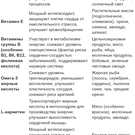
процессов.
солнечный свет.
Растительные масла
Мощный антиоксидант,
(подсолнечное,
защищает клетки сердца от
Витамин E
оливковое), орехи,
окислительного стресса,
семена, авокадо,
улучшает кровообращение.
шпинат.
Витамины
Участвуют в метаболизме
Цельнозерновые
группы B
энергии, снижают уровень
продукты, мясо,
(особенно
гомоцистеина (фактор риска
рыба, яйца,
B1, B6, B12,
сердечно-сосудистых
молочные продукты,
фолиевая
заболеваний), поддерживают
бобовые, зеленые
кислота)
нервную систему.
листовые овощи.
Снижают уровень
Жирная рыба
Омега-3
триглицеридов, уменьшают
(лосось, скумбрия,
жирные
воспаление, улучшают
сардины), льняное
кислоты
эластичность сосудов,
семя, чиа, грецкие
снижают риск аритмий.
орехи.
Транспортирует жирные
кислоты в митохондрии для
Мясо (особенно
L-карнитин
производства энергии,
красное), молочные
улучшает выносливость
продукты, авокадо.
сердечной мышцы.
Мощный антиоксидант,
защищает сердце от
Бразильские орехи,