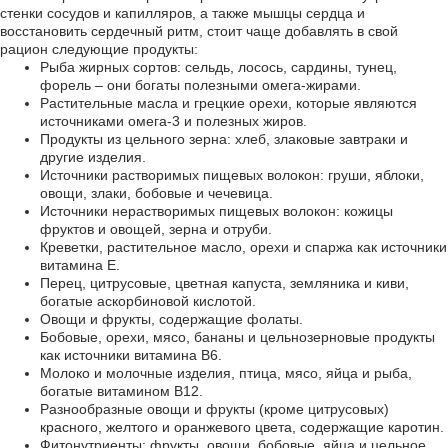
стенки сосудов и капилляров, а также мышцы сердца и
восстановить сердечный ритм, стоит чаще добавлять в свой
рацион следующие продукты:
Рыба жирных сортов: сельдь, лосось, сардины, тунец,
форель – они богаты полезными омега-жирами.
Растительные масла и грецкие орехи, которые являются
источниками омега-3 и полезных жиров.
Продукты из цельного зерна: хлеб, злаковые завтраки и
другие изделия.
Источники растворимых пищевых волокон: груши, яблоки,
овощи, злаки, бобовые и чечевица.
Источники нерастворимых пищевых волокон: кожицы
фруктов и овощей, зерна и отруби.
Креветки, растительное масло, орехи и спаржа как источники
витамина Е.
Перец, цитрусовые, цветная капуста, земляника и киви,
богатые аскорбиновой кислотой.
Овощи и фрукты, содержащие фолаты.
Бобовые, орехи, мясо, бананы и цельнозерновые продукты
как источники витамина В6.
Молоко и молочные изделия, птица, мясо, яйца и рыба,
богатые витамином В12.
Разнообразные овощи и фрукты (кроме цитрусовых)
красного, желтого и оранжевого цвета, содержащие каротин.
Фитонутриенты: фрукты, овощи, бобовые, яйца и цельное