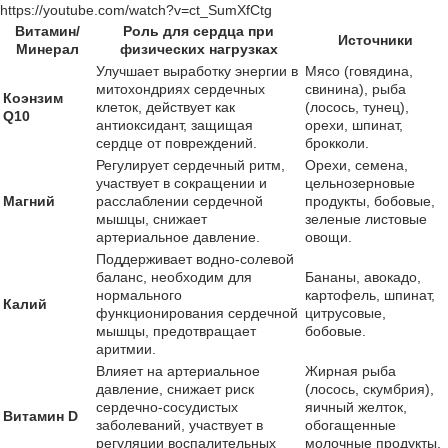
https://youtube.com/watch?v=ct_SumXfCtg
Витамин/
Роль для сердца при
Источники
Минерал
физических нагрузках
Улучшает выработку энергии в
Мясо (говядина,
митохондриях сердечных
свинина), рыба
Коэнзим
клеток, действует как
(лосось, тунец),
Q10
антиоксидант, защищая
орехи, шпинат,
сердце от повреждений.
брокколи.
Регулирует сердечный ритм,
Орехи, семена,
участвует в сокращении и
цельнозерновые
Магний
расслаблении сердечной
продукты, бобовые,
мышцы, снижает
зеленые листовые
артериальное давление.
овощи.
Поддерживает водно-солевой
баланс, необходим для
Бананы, авокадо,
нормального
картофель, шпинат,
Калий
функционирования сердечной
цитрусовые,
мышцы, предотвращает
бобовые.
аритмии.
Влияет на артериальное
Жирная рыба
давление, снижает риск
(лосось, скумбрия),
сердечно-сосудистых
яичный желток,
Витамин D
заболеваний, участвует в
обогащенные
регуляции воспалительных
молочные продукты,