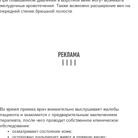
При повышенном давлении в воротной вене могут возникать
желудочные кровотечения. Также возможно расширение вен на
передней стенке брюшной полости.
Во время приема врач внимательно выслушивает жалобы
пациента и знакомится с предварительным заключением
терапевта, после чего проводит собственное клиническое
обследование:
осматривает состояние кожи;
осторожно пальпирует живот и прямую кишку;