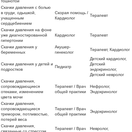
тошнотой
Скачки давления с болью
в груди, одышкой,
Скорая помощь /
Терапевт
учащенным
Кардиолог
сердцебиением
Скачки давления на фоне
уже диагностированной
Кардиолог
Терапевт
гипертонии
Скачки давления у
Акушер-
Терапевт, Кардиолог
беременных
гинеколог
Детский кардиолог,
Скачки давления у детей и
Детский
Педиатр
подростков
эндокринолог,
Детский невролог
Скачки давления,
сопровождающиеся
Терапевт / Врач
Нефролог,
отеками, изменением
общей практики
Эндокринолог
цвета мочи
Скачки давления,
сопровождающиеся
Терапевт / Врач
Эндокринолог
тремором, потливостью,
общей практики
потерей веса
Скачки давления,
Терапевт / Врач
Невролог,
связанные со стрессом,